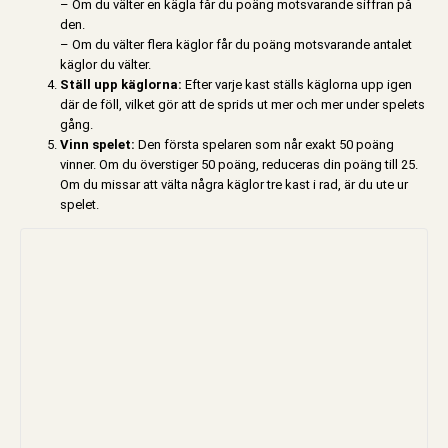
– Om du välter en kägla får du poäng motsvarande siffran på
den.
– Om du välter flera käglor får du poäng motsvarande antalet
käglor du välter.
Ställ upp käglorna:
Efter varje kast ställs käglorna upp igen
där de föll, vilket gör att de sprids ut mer och mer under spelets
gång.
Vinn spelet:
Den första spelaren som når exakt 50 poäng
vinner.
Om du överstiger 50 poäng, reduceras din poäng till 25.
Om du missar att välta några käglor tre kast i rad, är du ute ur
spelet.