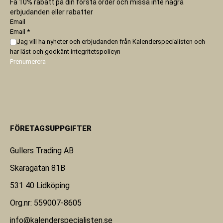
Få 10% rabatt på din första order och missa inte några
erbjudanden eller rabatter
Email
Email
*
Jag vill ha nyheter och erbjudanden från Kalenderspecialisten och
har läst och godkänt
integritetspolicyn
Prenumerera
FÖRETAGSUPPGIFTER
Gullers Trading AB
Skaragatan 81B
531 40 Lidköping
Org.nr: 559007-8605
info@kalenderspecialisten.se