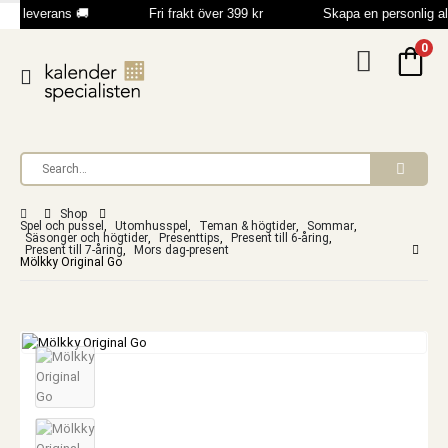
bb leverans 🚚
Fri frakt över 399 kr
Skapa en personlig a
0
Shop
Spel och pussel
,
Utomhusspel
,
Teman & högtider
,
Sommar
,
Säsonger och högtider
,
Presenttips
,
Present till 6-åring
,
Present till 7-åring
,
Mors dag-present
Mölkky Original Go