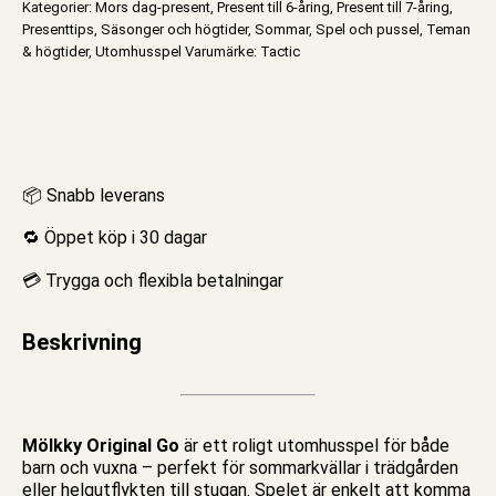
Kategorier:
Mors dag-present
,
Present till 6-åring
,
Present till 7-åring
,
Presenttips
,
Säsonger och högtider
,
Sommar
,
Spel och pussel
,
Teman
& högtider
,
Utomhusspel
Varumärke:
Tactic
📦 Snabb leverans
🔁 Öppet köp i 30 dagar
💳 Trygga och flexibla betalningar
Beskrivning
Mölkky Original Go
är ett roligt
utomhusspel
för både
barn och vuxna – perfekt för sommarkvällar i trädgården
eller helgutflykten till stugan.
Spelet
är enkelt att komma