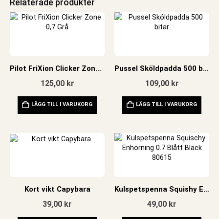
Relaterade produkter
Pilot FriXion Clicker Zone 0,7 Grå
Pussel Sköldpadda 500 bitar
125,00
kr
109,00
kr
LÄGG TILL I VARUKORG
LÄGG TILL I VARUKORG
Kort vikt Capybara
Kulspetspenna Squishy Enhörning 0.7 Blått Bläck
39,00
kr
49,00
kr