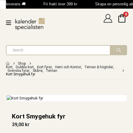
bb leverans 🚚
Fri frakt över 399 kr
Skapa en personlig a
0
Shop
Kort
,
Dubbla kort
,
Kort fyrar
,
Hem och Kontor
,
Teman & högtider
,
Svenska fyrar
,
Skåne
,
Teman
Kort Smygehuk fyr
Kort Smygehuk fyr
39,00
kr