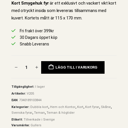
Kort Smygehuk fyr
är ett exklusivt och vackert vikt kort
med otryckt insida som levereras tillsammans med
kuvert. Kortets mått är 115 x 170 mm.
Fri frakt över 399kr
30 Dagars öppet köp
Snabb Leverans
LÄGG TILL I VARUKORG
Tillgänglighet:
I lager
Artikelnr:
V205
EAN
:
7340189103844
Kategorier:
Dubbla kort
,
Hem och Kontor
,
Kort
,
Kort fyrar
,
Skåne
,
Svenska fyrar
,
Teman
,
Teman & högtider
Etikett:
Tillverkade i Sverige
Varumärke:
Gullers