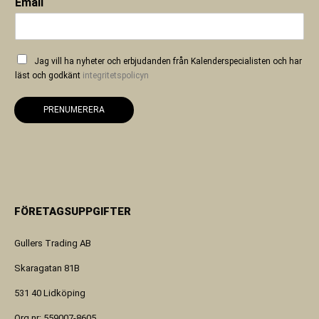
Email
Jag vill ha nyheter och erbjudanden från Kalenderspecialisten och har
läst och godkänt
integritetspolicyn
PRENUMERERA
FÖRETAGSUPPGIFTER
Gullers Trading AB
Skaragatan 81B
531 40 Lidköping
Org.nr: 559007-8605