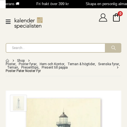
leverans 🚚
Fri frakt över 399 kr
Skapa en personlig alma
0
Shop
Poster
,
Poster fyrar
,
Hem och Kontor
,
Teman & högtider
,
Svenska fyrar
,
Teman
,
Presenttips
,
Present till pappa
Poster Pater Noster Fyr