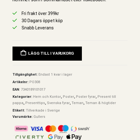
Fri frakt över 399kr
30 Dagars öppet köp
Snabb Leverans
LÄGG TILL I VARUKORG
Tillgänglighet:
Endast 1 kvar i lager
Artikelnr:
PO308
EAN
:
7340189101017
Kategorier:
Hem och Kontor
,
Poster
,
Poster fyrar
,
Present till
pappa
,
Presenttips
,
Svenska fyrar
,
Teman
,
Teman & högtider
Etikett:
Tillverkade i Sverige
Varumärke:
Gullers