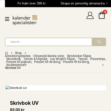

Fri frakt över 399 kr
Skapa en personlig almanacka ✨
0
Shop
Anteckningsböcker
,
Olinjerade blanka sidor
,
Skrivböcker Fåglar
,
Skissblock
,
Teman & högtider
,
von Wrights fåglar
,
Teman
,
Presenttips
,
Present till pojkvän
,
Present till 40-åring
,
Present till 60-åring
,
Studentpresent
Skrivbok UV
Skrivbok UV
89,00
kr