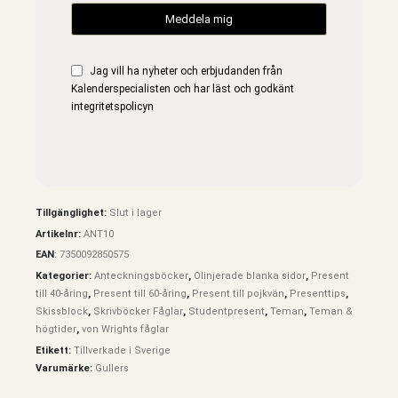
Jag vill ha nyheter och erbjudanden från
Kalenderspecialisten och har läst och godkänt
integritetspolicyn
Tillgänglighet:
Slut i lager
Artikelnr:
ANT10
EAN
:
7350092850575
Kategorier:
Anteckningsböcker
,
Olinjerade blanka sidor
,
Present
till 40-åring
,
Present till 60-åring
,
Present till pojkvän
,
Presenttips
,
Skissblock
,
Skrivböcker Fåglar
,
Studentpresent
,
Teman
,
Teman &
högtider
,
von Wrights fåglar
Etikett:
Tillverkade i Sverige
Varumärke:
Gullers