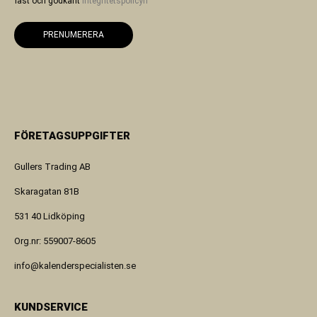
läst och godkänt
integritetspolicyn
PRENUMERERA
FÖRETAGSUPPGIFTER
Gullers Trading AB
Skaragatan 81B
531 40 Lidköping
Org.nr: 559007-8605
info@kalenderspecialisten.se
KUNDSERVICE