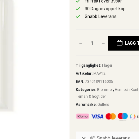
Fri frakt över 399kr
30 Dagars öppet köp
Snabb Leverans
LÄGG T
Tillgänglighet:
I lager
Artikelnr:
MAV12
EAN
:
7340189116035
Kategorier:
Blommor
,
Hem och Kont
Teman & högtider
Varumärke:
Gullers
📦 Snabb leverans