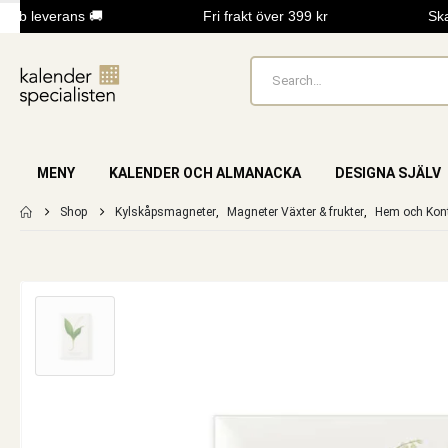
bb leverans 🚚
Fri frakt över 399 kr
Skap
MENY
KALENDER OCH ALMANACKA
DESIGNA SJÄLV
Shop
Kylskåpsmagneter
,
Magneter Växter & frukter
,
Hem och Kon