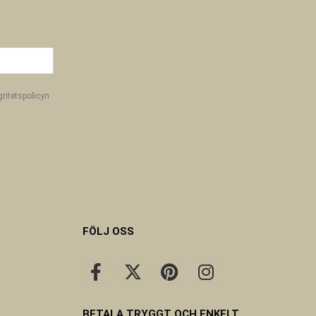
gritetspolicyn
FÖLJ OSS
BETALA TRYGGT OCH ENKELT