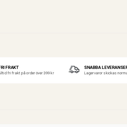
FRI FRAKT
SNABBA LEVERANSE
lltid fri frakt på order över 399 kr
Lagervaror skickas nor