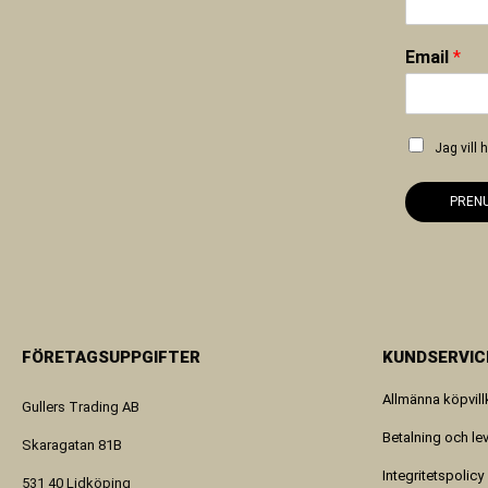
Email
*
Jag vill
PREN
FÖRETAGSUPPGIFTER
KUNDSERVIC
Allmänna köpvill
Gullers Trading AB
Betalning och le
Skaragatan 81B
Integritetspolicy
531 40 Lidköping