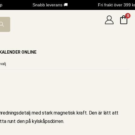
Snabb leverans 🚚
Fri frakt över 399 kr
0
KALENDER ONLINE
valj
nredningsdetalj med stark magnetisk kraft. Den är lätt att
tta runt den på kylskåpsdörren.