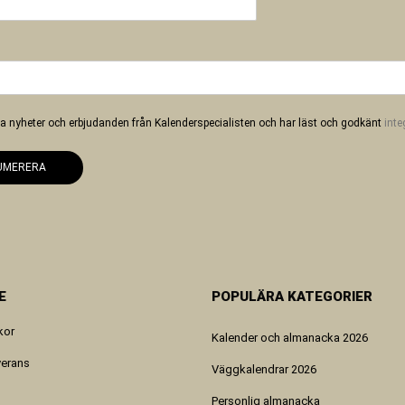
 ha nyheter och erbjudanden från Kalenderspecialisten och har läst och godkänt
inte
UMERERA
E
POPULÄRA KATEGORIER
kor
Kalender och almanacka 2026
verans
Väggkalendrar 2026
Personlig almanacka