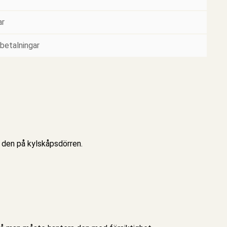
ar
 betalningar
t den på kylskåpsdörren.