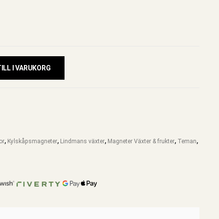
ILL I VARUKORG
or
,
Kylskåpsmagneter
,
Lindmans växter
,
Magneter Växter & frukter
,
Teman
,