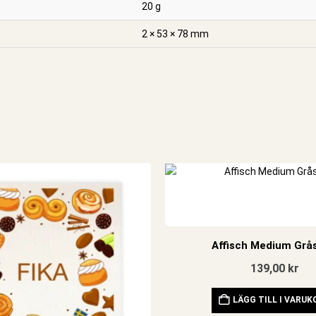
20 g
2 × 53 × 78 mm
Affisch Medium Grå
139,00
kr
LÄGG TILL I VARU