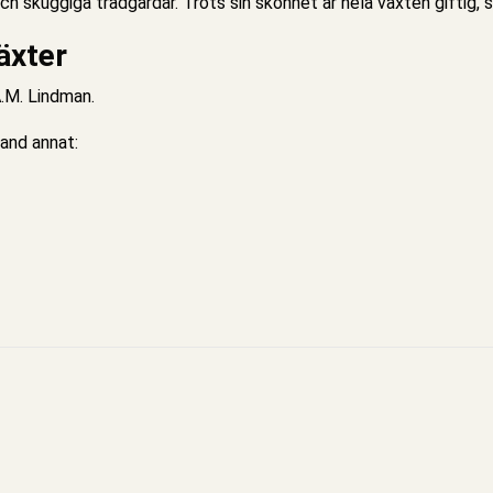
r och skuggiga trädgårdar. Trots sin skönhet är hela växten gifti
äxter
A.M. Lindman.
land annat: