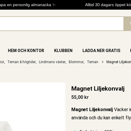
a en personlig almanacka ✨
Alltid 30 dagars öppet köp
HEM OCH KONTOR
KLUBBEN
LADDA NER GRATIS
tor
,
Teman & högtider
,
Lindmans växter
,
Blommor
,
Teman
Magnet Liljekon
Magnet Liljekonvalj
55,00
kr
Magnet Liljekonvalj
Vacker i
använda och du kan enkelt fly