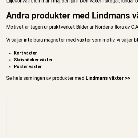
Liljekonvalj blommar i maj och juni. Den växer i skogar, lunda
Andra produkter med Lindmans v
Motivet är tagen ur praktverket Bilder ur Nordens flora av C.
Vi säljer inte bara
magneter med växter
som motiv, vi säljer b
Kort växter
Skrivböcker växter
Poster växter
Se hela samlingen av produkter med
Lindmans växter >>