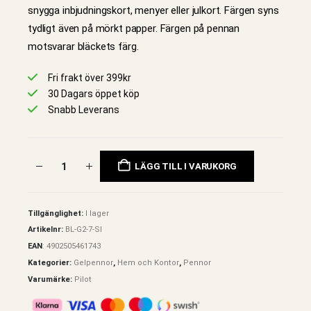
snygga inbjudningskort, menyer eller julkort. Färgen syns
tydligt även på mörkt papper. Färgen på pennan
motsvarar bläckets färg.
Fri frakt över 399kr
30 Dagars öppet köp
Snabb Leverans
LÄGG TILL I VARUKORG
Tillgänglighet:
I lager
Artikelnr:
BL-G2-7-SI
EAN
:
4902505461743
Kategorier:
Gelpennor
,
Hem och Kontor
,
Pennor
Varumärke:
Pilot