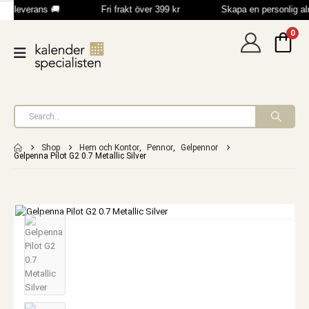
bb leverans 🚚
Fri frakt över 399 kr
Skapa en personlig a
0
Shop
Hem och Kontor
,
Pennor
,
Gelpennor
Gelpenna Pilot G2 0.7 Metallic Silver