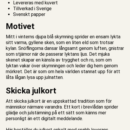
Levereras med kuvert
Tillverkad i Sverige
Svenskt papper
Motivet
Mitt i vinterns djupa blå skymning sprider en ensam lykta
sitt varma, gyllene sken, som en liten eld som trotsar
kylan. Snöflingorna dansar långsamt genom luften, gnistrar
som stjärnor när de passerar lyktans ljus. Det mjuka
skenet skapar en känsla av trygghet och ro, som om
lyktan vakar över skymningen och leder dig hem genom
mörkret. Det är som om hela världen stannat upp för att
låta lågan lysa upp julnatten.
Skicka julkort
Att skicka
julkort
är en uppskattad tradition som för
människor närmare varandra. Ett
kort
i brevlådan sprider
glädje och julstämning på ett sätt som känns mer
personligt än ett digitalt meddelande.
Här beställer du julkort enkelt med snabb leverans.