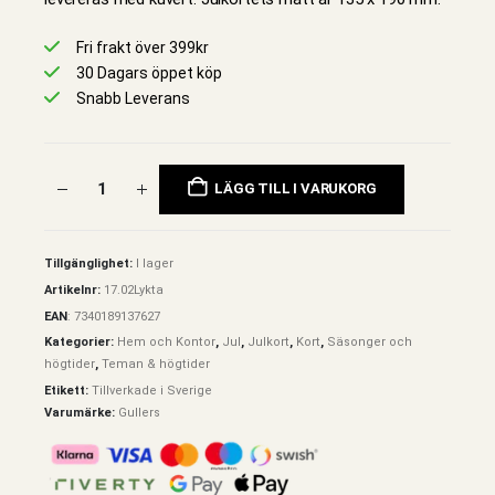
Fri frakt över 399kr
30 Dagars öppet köp
Snabb Leverans
LÄGG TILL I VARUKORG
Tillgänglighet:
I lager
Artikelnr:
17.02Lykta
EAN
:
7340189137627
Kategorier:
Hem och Kontor
,
Jul
,
Julkort
,
Kort
,
Säsonger och
högtider
,
Teman & högtider
Etikett:
Tillverkade i Sverige
Varumärke:
Gullers