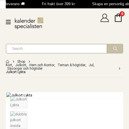
b leverans 🚚
Fri frakt över 399 kr
Skapa en personlig a
0
Shop
Kort
,
Julkort
,
Hem och Kontor
,
Teman & högtider
,
Jul
,
Säsonger och högtider
Julkort Lykta