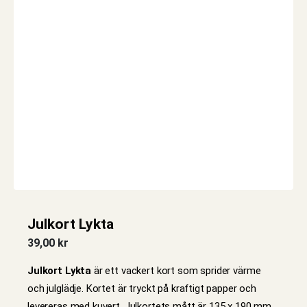
Julkort Lykta
39,00
kr
Julkort Lykta
är ett vackert kort som sprider värme
och julglädje. Kortet är tryckt på kraftigt papper och
levereras med kuvert. Julkortets mått är 135 x 190 mm.