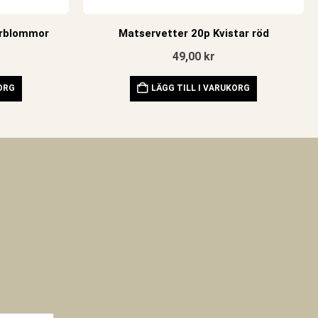
arblommor
Matservetter 20p Kvistar röd
49,00
kr
KORG
LÄGG TILL I VARUKORG