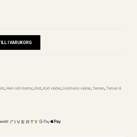
ILL I VARUKORG
önt
,
Hem och Kontor
,
Kort
,
Kort växter
,
Lindmans växter
,
Teman
,
Teman &