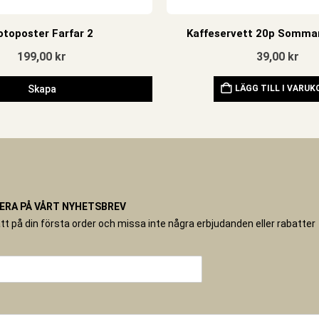
otoposter Farfar 2
Kaffeservett 20p Somm
199,00
kr
39,00
kr
Skapa
LÄGG TILL I VARU
RA PÅ VÅRT NYHETSBREV
tt på din första order och missa inte några erbjudanden eller rabatter