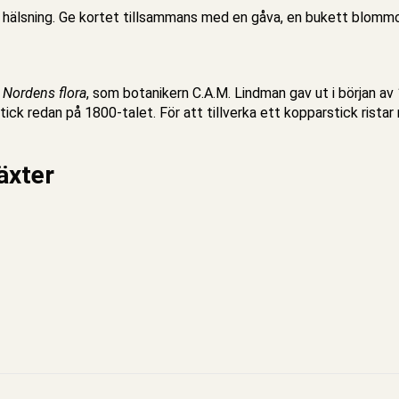
m hälsning. Ge kortet tillsammans med en gåva, en bukett blommor
r Nordens flora
, som botanikern C.A.M. Lindman gav ut i början av
ck redan på 1800-talet. För att tillverka ett kopparstick ristar
äxter