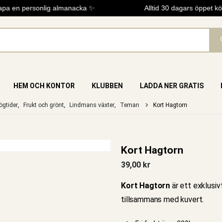
a en personlig almanacka ✨
Alltid 30 dagars öppet köp
HEM OCH KONTOR
KLUBBEN
LADDA NER GRATIS
gtider
,
Frukt och grönt
,
Lindmans växter
,
Teman
Kort Hagtorn
Kort Hagtorn
39,00
kr
Kort Hagtorn
är ett exklusi
tillsammans med kuvert.