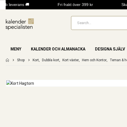
bb leverans 🚚
Fri frakt över 399 kr
Skap
MENY
KALENDER OCH ALMANACKA
DESIGNA SJÄLV
Shop
Kort
,
Dubbla kort
,
Kort växter
,
Hem och Kontor
,
Teman & hö