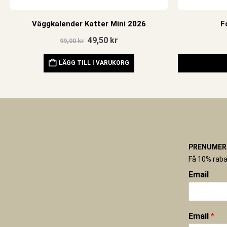
Väggkalender Katter Mini 2026
F
Det
Det
49,50
kr
99,00
kr
ursprungliga
nuvarande
priset
priset
LÄGG TILL I VARUKORG
var:
är:
99,00 kr.
49,50 kr.
PRENUMERE
Få 10% raba
Email
Email
*