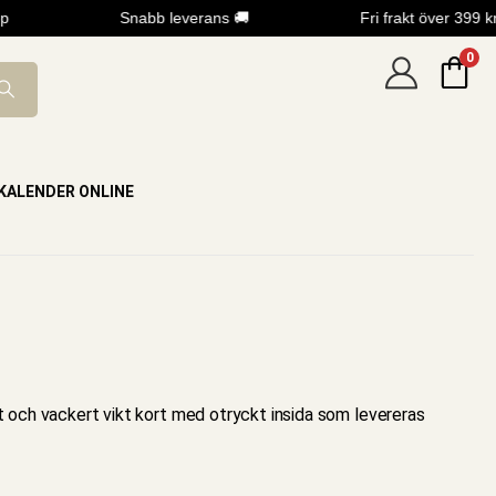
Snabb leverans 🚚
Fri frakt över 399 kr
0
KALENDER ONLINE
vt och vackert vikt kort med otryckt insida som levereras