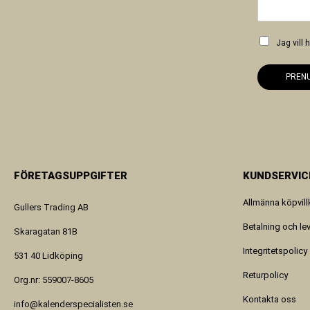
Jag vill
PREN
FÖRETAGSUPPGIFTER
KUNDSERVIC
Allmänna köpvill
Gullers Trading AB
Betalning och le
Skaragatan 81B
Integritetspolicy
531 40 Lidköping
Returpolicy
Org.nr: 559007-8605
Kontakta oss
info@kalenderspecialisten.se