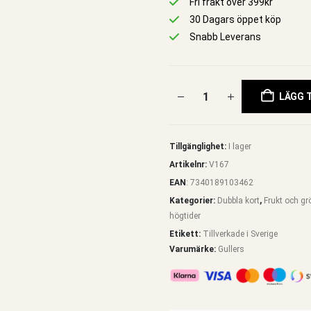
Fri frakt över 399kr
30 Dagars öppet köp
Snabb Leverans
LÄGG T
Tillgänglighet:
I lager
Artikelnr:
V167
EAN
:
7340189103462
Kategorier:
Dubbla kort
,
Frukt och gr
högtider
Etikett:
Tillverkade i Sverige
Varumärke:
Gullers