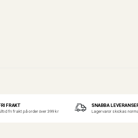
FRI FRAKT
SNABBA LEVERANSE
lltid fri frakt på order över 399 kr
Lagervaror skickas nor