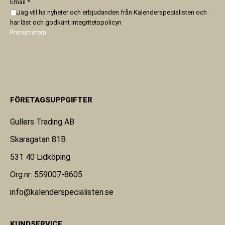
Email
*
Jag vill ha nyheter och erbjudanden från Kalenderspecialisten och
har läst och godkänt
integritetspolicyn
Prenumerera
FÖRETAGSUPPGIFTER
Gullers Trading AB
Skaragatan 81B
531 40 Lidköping
Org.nr: 559007-8605
info@kalenderspecialisten.se
KUNDSERVICE