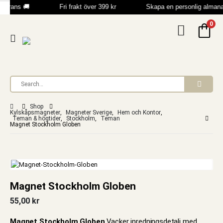
verans 🚚
Fri frakt över 399 kr
Skapa en personlig alman
0
Shop
Kylskåpsmagneter
,
Magneter Sverige
,
Hem och Kontor
,
Teman & högtider
,
Stockholm
,
Teman
Magnet Stockholm Globen
Magnet Stockholm Globen
55,00
kr
Magnet Stockholm Globen
Vacker inredningsdetalj med