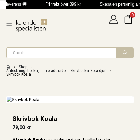
b leverans 🚚
Fri frakt över 399 kr
Skapa en personlig a
0
Shop
Anteckningsböcker
,
Linjerade sidor
,
Skrivböcker Söta djur
Skrivbok Koala
Skrivbok Koala
79,00
kr
Skrivbok Koala
är en skrivbok med gulligt motiv.