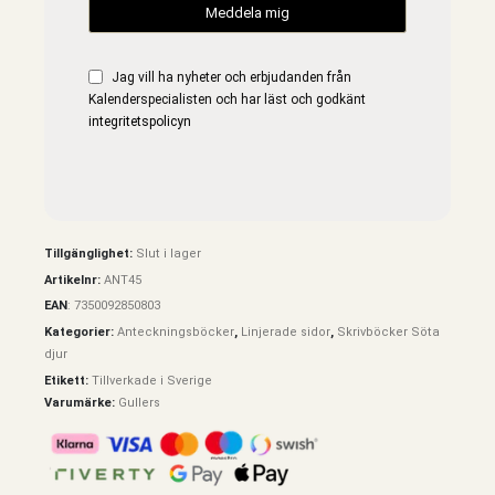
Jag vill ha nyheter och erbjudanden från
Kalenderspecialisten och har läst och godkänt
integritetspolicyn
Tillgänglighet:
Slut i lager
Artikelnr:
ANT45
EAN
:
7350092850803
Kategorier:
Anteckningsböcker
,
Linjerade sidor
,
Skrivböcker Söta
djur
Etikett:
Tillverkade i Sverige
Varumärke:
Gullers