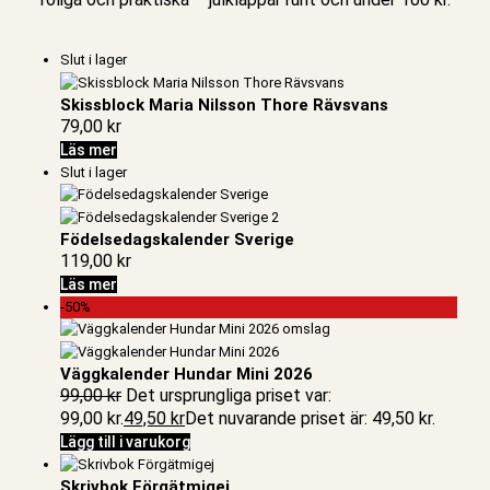
Slut i lager
Skissblock Maria Nilsson Thore Rävsvans
79,00
kr
Läs mer
Slut i lager
Födelsedagskalender Sverige
119,00
kr
Läs mer
-50%
Väggkalender Hundar Mini 2026
99,00
kr
Det ursprungliga priset var:
99,00 kr.
49,50
kr
Det nuvarande priset är: 49,50 kr.
Lägg till i varukorg
Skrivbok Förgätmigej