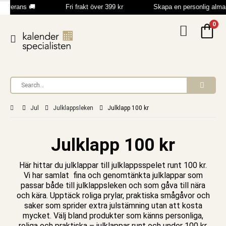
everans 🚚
Fri frakt över 399 kr
Skapa en personlig alman
0
Jul
Julklappsleken
Julklapp 100 kr
Julklapp 100 kr
Här hittar du julklappar till julklappsspelet runt 100 kr.
Vi har samlat fina och genomtänkta julklappar som
passar både till julklappsleken och som gåva till nära
och kära. Upptäck roliga prylar, praktiska smågåvor och
saker som sprider extra julstämning utan att kosta
mycket. Välj bland produkter som känns personliga,
roliga och praktiska – julklappar runt och under 100 kr.