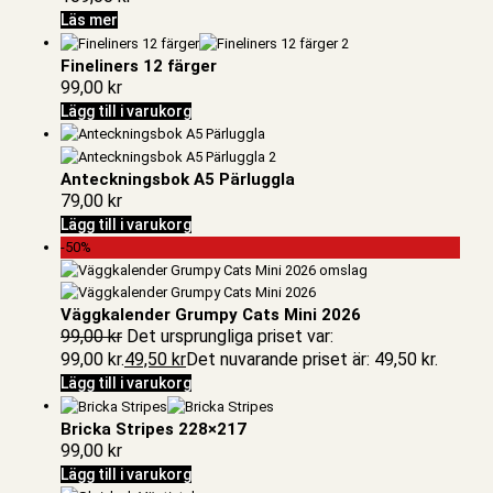
Läs mer
Fineliners 12 färger
99,00
kr
Lägg till i varukorg
Anteckningsbok A5 Pärluggla
79,00
kr
Lägg till i varukorg
-50%
Väggkalender Grumpy Cats Mini 2026
99,00
kr
Det ursprungliga priset var:
99,00 kr.
49,50
kr
Det nuvarande priset är: 49,50 kr.
Lägg till i varukorg
Bricka Stripes 228×217
99,00
kr
Lägg till i varukorg