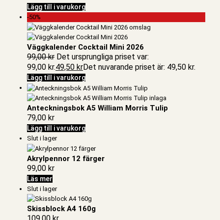
Lägg till i varukorg
-50%
Väggkalender Cocktail Mini 2026
99,00
kr
Det ursprungliga priset var:
99,00 kr.
49,50
kr
Det nuvarande priset är: 49,50 kr.
Lägg till i varukorg
Anteckningsbok A5 William Morris Tulip
79,00
kr
Lägg till i varukorg
Slut i lager
Akrylpennor 12 färger
99,00
kr
Läs mer
Slut i lager
Skissblock A4 160g
109,00
kr