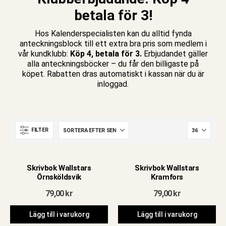
betala för 3!
Hos Kalenderspecialisten kan du alltid fynda
anteckningsblock till ett extra bra pris som medlem i
vår kundklubb:
Köp 4, betala för 3.
Erbjudandet gäller
alla anteckningsböcker – du får den billigaste på
köpet. Rabatten dras automatiskt i kassan när du är
inloggad.
FILTER
Skrivbok Wallstars
Skrivbok Wallstars
Örnsköldsvik
Kramfors
e
79,00
kr
79,00
kr
Lägg till i varukorg
Lägg till i varukorg