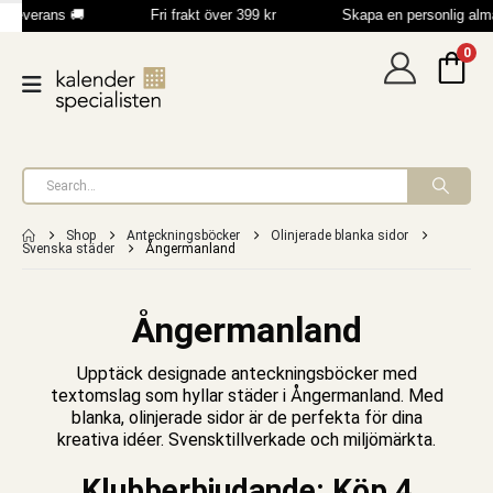
 leverans 🚚
Fri frakt över 399 kr
Skapa en personlig al
0
Shop
Anteckningsböcker
Olinjerade blanka sidor
Svenska städer
Ångermanland
Ångermanland
Upptäck designade
anteckningsböcker
med
textomslag som hyllar städer i Ångermanland. Med
blanka,
olinjerade sidor
är de perfekta för dina
kreativa idéer. Svensktillverkade och miljömärkta.
Klubberbjudande: Köp 4