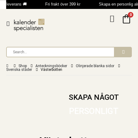
bb leverans 🚚
Fri frakt över 399 kr
Skapa en personlig a
0
Shop
Anteckningsböcker
Olinjerade blanka sidor
Svenska städer
Västerbotten
SKAPA NÅGOT
PERSONLIGT