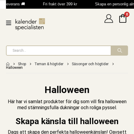
b leverans 🚚
Fri frakt över 399 kr
Skapa en personlig al
0
Shop
Teman & högtider
Säsonger och högtider
Halloween
Halloween
Här har vi samlat produkter för dig som vill fira halloween
med stämningsfulla dukningar och roliga pyssel.
Skapa känsla till halloween
Dags att skapa den perfekta halloweenkänslan! Oavsett