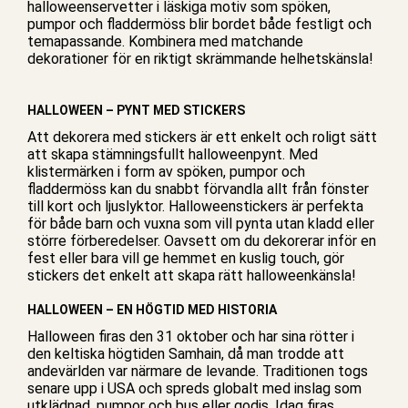
halloweenservetter i läskiga motiv som spöken,
pumpor och fladdermöss blir bordet både festligt och
temapassande. Kombinera med matchande
dekorationer för en riktigt skrämmande helhetskänsla!
HALLOWEEN – PYNT MED STICKERS
Att dekorera med
stickers
är ett enkelt och roligt sätt
att skapa stämningsfullt halloweenpynt. Med
klistermärken i form av spöken, pumpor och
fladdermöss kan du snabbt förvandla allt från fönster
till kort och ljuslyktor. Halloweenstickers är perfekta
för både barn och vuxna som vill pynta utan kladd eller
större förberedelser. Oavsett om du dekorerar inför en
fest eller bara vill ge hemmet en kuslig touch, gör
stickers det enkelt att skapa rätt halloweenkänsla!
HALLOWEEN – EN HÖGTID MED HISTORIA
Halloween firas den 31 oktober och har sina rötter i
den keltiska högtiden Samhain, då man trodde att
andevärlden var närmare de levande. Traditionen togs
senare upp i USA och spreds globalt med inslag som
utklädnad, pumpor och bus eller godis. Idag firas