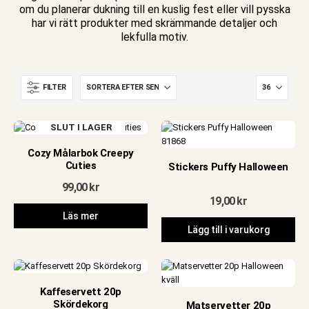
om du planerar dukning till en kuslig fest eller vill pysska
har vi rätt produkter med skrämmande detaljer och
lekfulla motiv.
FILTER
SLUT I LAGER
Cozy Målarbok Creepy
Cuties
Stickers Puffy Halloween
99,00
kr
19,00
kr
Läs mer
Lägg till i varukorg
e
Kaffeservett 20p
Skördekorg
Matservetter 20p