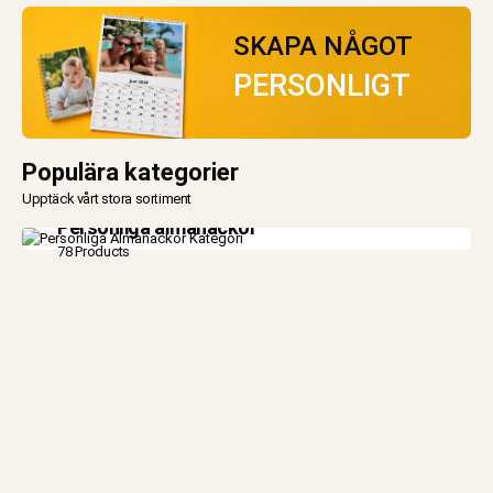
SKAPA NÅGOT
PERSONLIGT
Populära kategorier
Upptäck vårt stora sortiment
Personliga almanackor
78 Products