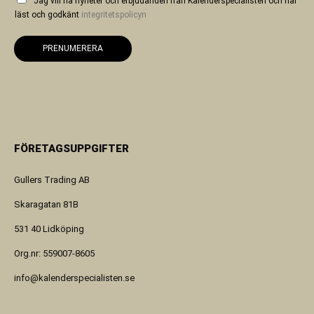
Jag vill ha nyheter och erbjudanden från Kalenderspecialisten och har
läst och godkänt
integritetspolicyn
PRENUMERERA
FÖRETAGSUPPGIFTER
Gullers Trading AB
Skaragatan 81B
531 40 Lidköping
Org.nr: 559007-8605
info@kalenderspecialisten.se